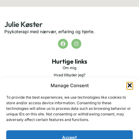
Julie Køster
Psykoterapi med nærvær, erfaring og hjerte.
Hurtige links
Om mig
Hvad tilbyder jeg?
Metode
Manage Consent
Priser
Kontakt
To provide the best experiences, we use technologies like cookies to
store and/or access device information. Consenting to these
technologies will allow us to process data such as browsing behavior or
Kontakt
unique IDs on this site. Not consenting or withdrawing consent, may
+45 42 74 23 95
adversely affect certain features and functions.
mail@juliekoester.dk
Accept
Thorvaldsensvej 3, Baghuset, 1871 Frederiksberg